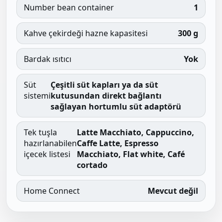
Number bean container
1
Kahve çekirdeği hazne kapasitesi
300 g
Bardak ısıtıcı
Yok
Süt
Çeşitli süt kapları ya da süt
sistemi
kutusundan direkt bağlantı
sağlayan hortumlu süt adaptörü
Tek tuşla
Latte Macchiato, Cappuccino,
hazırlanabilen
Caffe Latte, Espresso
içecek listesi
Macchiato, Flat white, Café
cortado
Home Connect
Mevcut değil