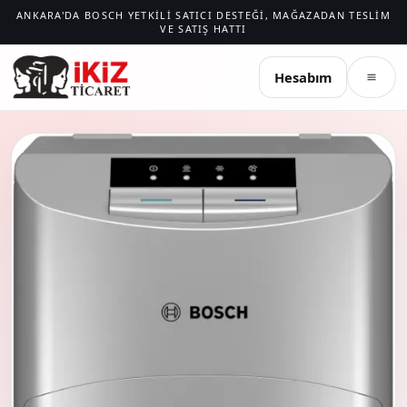
ANKARA'DA BOSCH YETKILI SATICI DESTEĞI, MAĞAZADAN TESLIM
VE SATIŞ HATTI
İKIZ TICARET
Hesabım
Menü