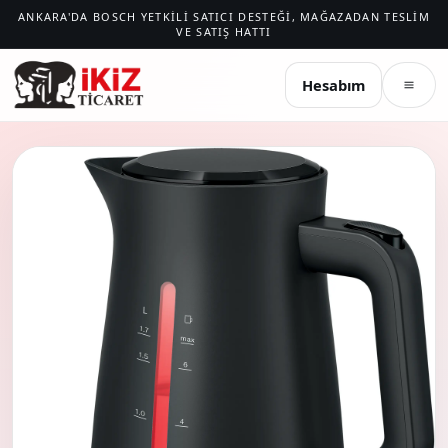
ANKARA'DA BOSCH YETKILI SATICI DESTEĞI, MAĞAZADAN TESLIM
VE SATIŞ HATTI
İKIZ TICARET
Hesabım
Menü