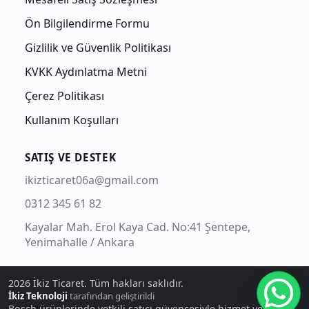
Ön Bilgilendirme Formu
Gizlilik ve Güvenlik Politikası
KVKK Aydınlatma Metni
Çerez Politikası
Kullanım Koşulları
SATIŞ VE DESTEK
ikizticaret06a@gmail.com
0312 345 61 82
Kayalar Mah. Erol Kaya Cad. No:41 Şentepe,
Yenimahalle / Ankara
2026
İkiz Ticaret. Tüm hakları saklıdır.
İkiz Teknoloji
tarafından geliştirildi
Bosch ürünlerinde yetkili satıcı güvencesiyle hizmet verir.