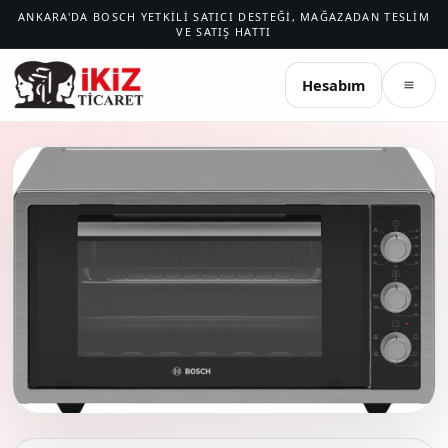
ANKARA'DA BOSCH YETKILI SATICI DESTEĞI, MAĞAZADAN TESLIM
VE SATIŞ HATTI
İKIZ TICARET
Hesabım
Menü