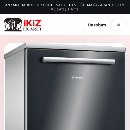
ANKARA'DA BOSCH YETKILI SATICI DESTEĞI, MAĞAZADAN TESLIM
VE SATIŞ HATTI
İKIZ TICARET
Hesabım
Menü