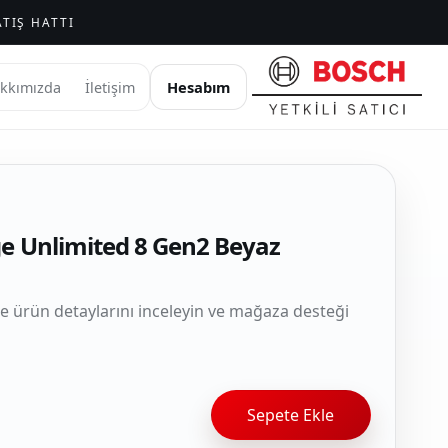
TIŞ HATTI
Hesabım
kkımızda
İletişim
ge Unlimited 8 Gen2 Beyaz
le ürün detaylarını inceleyin ve mağaza desteği
Sepete Ekle