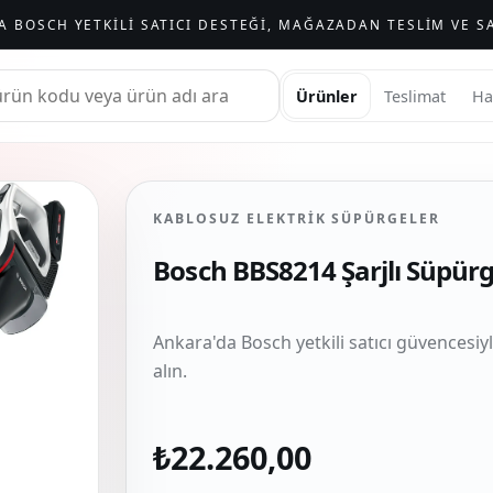
A BOSCH YETKILI SATICI DESTEĞI, MAĞAZADAN TESLIM VE SA
Ürünler
Teslimat
Ha
KABLOSUZ ELEKTRIK SÜPÜRGELER
Bosch BBS8214 Şarjlı Süpür
Ankara'da Bosch yetkili satıcı güvencesiy
alın.
₺22.260,00