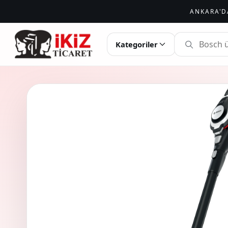
ANKARA'D
İKIZ TICARET
Kategoriler