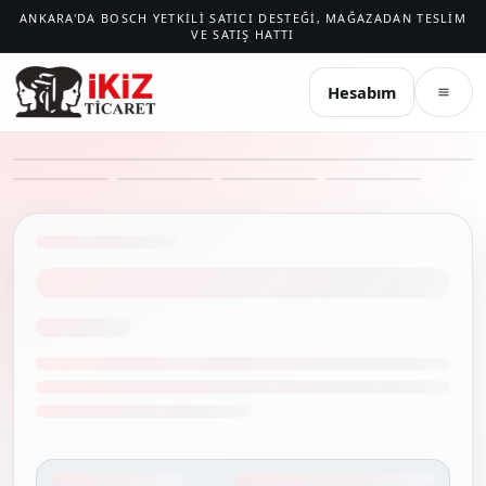
ANKARA'DA BOSCH YETKILI SATICI DESTEĞI, MAĞAZADAN TESLIM
VE SATIŞ HATTI
İKIZ TICARET
Hesabım
Menü