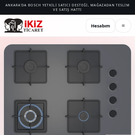
ANKARA'DA BOSCH YETKILI SATICI DESTEĞI, MAĞAZADAN TESLIM
VE SATIŞ HATTI
İKIZ TICARET
Hesabım
Menü