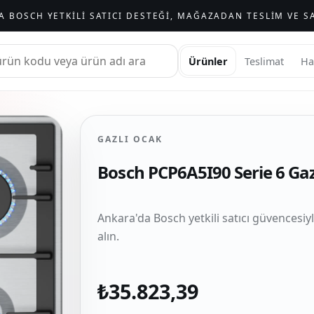
A BOSCH YETKILI SATICI DESTEĞI, MAĞAZADAN TESLIM VE SA
Ürünler
Teslimat
Ha
GAZLI OCAK
Bosch PCP6A5I90 Serie 6 Ga
Ankara'da Bosch yetkili satıcı güvencesiy
alın.
₺35.823,39