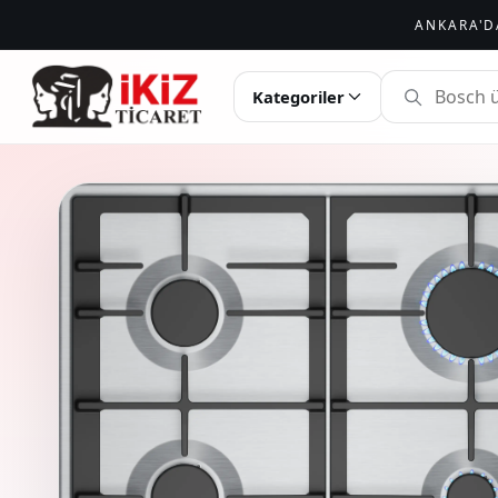
ANKARA'D
İKIZ TICARET
Kategoriler