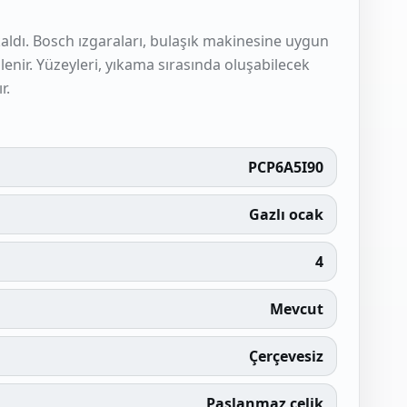
kaldı. Bosch ızgaraları, bulaşık makinesine uygun
enir. Yüzeyleri, yıkama sırasında oluşabilecek
r.
PCP6A5I90
Gazlı ocak
4
Mevcut
Çerçevesiz
Paslanmaz çelik