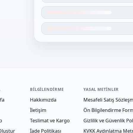
A
BILGILENDIRME
YASAL METINLER
fa
Hakkımızda
Mesafeli Satış Sözleş
İletişim
Ön Bilgilendirme For
p
Teslimat ve Kargo
Gizlilik ve Güvenlik Pol
Oluştur
İade Politikası
KVKK Aydınlatma Met