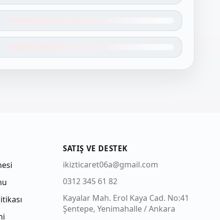
SATIŞ VE DESTEK
ikizticaret06a@gmail.com
mesi
0312 345 61 82
mu
Kayalar Mah. Erol Kaya Cad. No:41
itikası
Şentepe, Yenimahalle / Ankara
ni