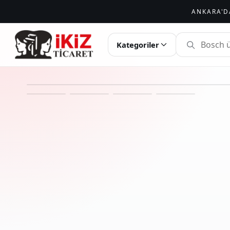
ANKARA'D
İKIZ TICARET
Kategoriler