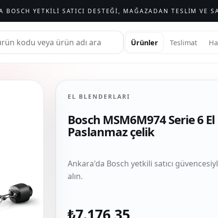
A BOSCH YETKILI SATICI DESTEĞI, MAĞAZADAN TESLIM VE SA
Ürünler
Teslimat
Ha
EL BLENDERLARI
Bosch MSM6M974 Serie 6 El
Paslanmaz çelik
Ankara'da Bosch yetkili satıcı güvencesiy
alın.
₺7.176,35