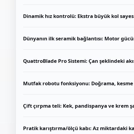
Dinamik hız kontrolü: Ekstra büyük kol sayesi
Dünyanın ilk seramik bağlantısı: Motor gücü
QuattroBlade Pro Sistemi: Çan şeklindeki akış
Mutfak robotu fonksiyonu: Doğrama, kesme 
Çift çırpma teli: Kek, pandispanya ve krem ş
Pratik karıştırma/ölçü kabı: Az miktardaki ka