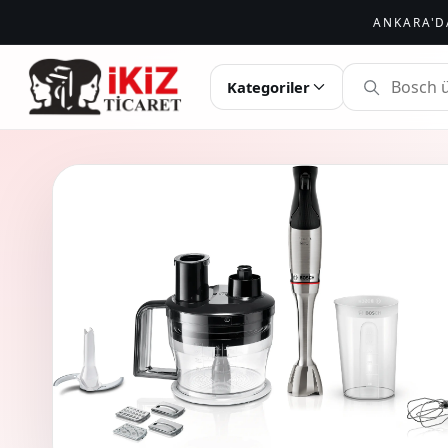
ANKARA'D
İKIZ TICARET
Kategoriler