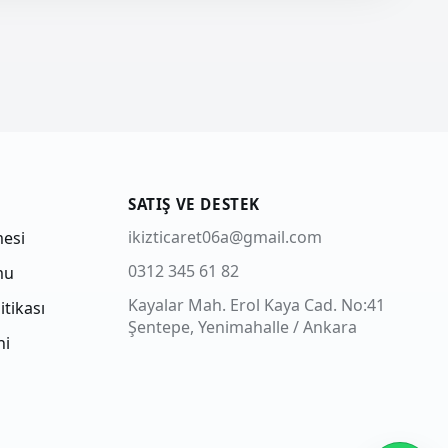
SATIŞ VE DESTEK
ikizticaret06a@gmail.com
mesi
0312 345 61 82
mu
Kayalar Mah. Erol Kaya Cad. No:41
itikası
Şentepe, Yenimahalle / Ankara
ni