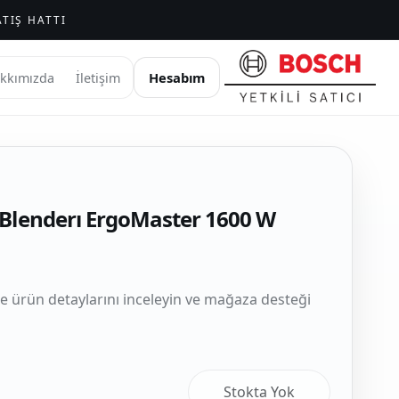
TIŞ HATTI
Hesabım
kkımızda
İletişim
 Blenderı ErgoMaster 1600 W
le ürün detaylarını inceleyin ve mağaza desteği
Stokta Yok