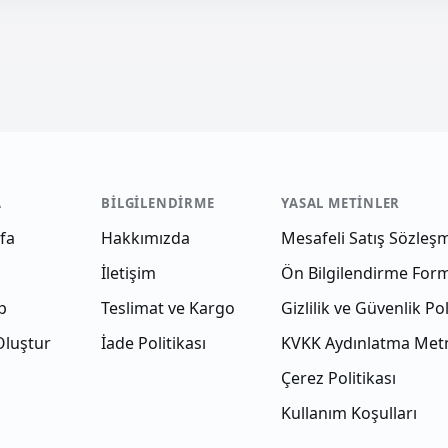
A
BILGILENDIRME
YASAL METINLER
fa
Hakkımızda
Mesafeli Satış Sözleş
İletişim
Ön Bilgilendirme For
p
Teslimat ve Kargo
Gizlilik ve Güvenlik Pol
Oluştur
İade Politikası
KVKK Aydınlatma Met
Çerez Politikası
Kullanım Koşulları