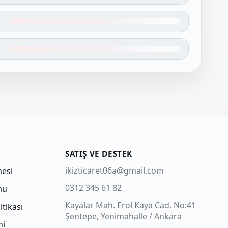
SATIŞ VE DESTEK
ikizticaret06a@gmail.com
mesi
0312 345 61 82
mu
Kayalar Mah. Erol Kaya Cad. No:41
itikası
Şentepe, Yenimahalle / Ankara
ni