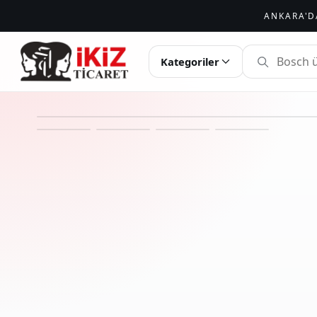
ANKARA'D
İKIZ TICARET
Kategoriler