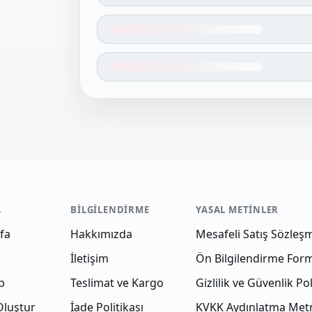
A
BILGILENDIRME
YASAL METINLER
fa
Hakkımızda
Mesafeli Satış Sözleş
İletişim
Ön Bilgilendirme For
p
Teslimat ve Kargo
Gizlilik ve Güvenlik Pol
Oluştur
İade Politikası
KVKK Aydınlatma Met