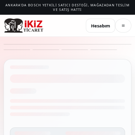
ANKARA'DA BOSCH YETKILI SATICI DESTEĞI, MAĞAZADAN TESLIM
VE SATIŞ HATTI
İKIZ TICARET
Hesabım
Menü