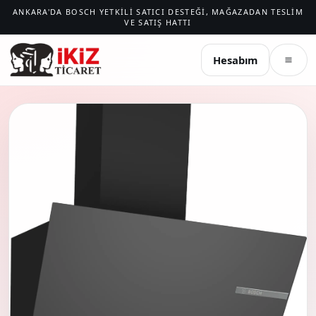
ANKARA'DA BOSCH YETKILI SATICI DESTEĞI, MAĞAZADAN TESLIM
VE SATIŞ HATTI
İKIZ TICARET
Hesabım
Menü