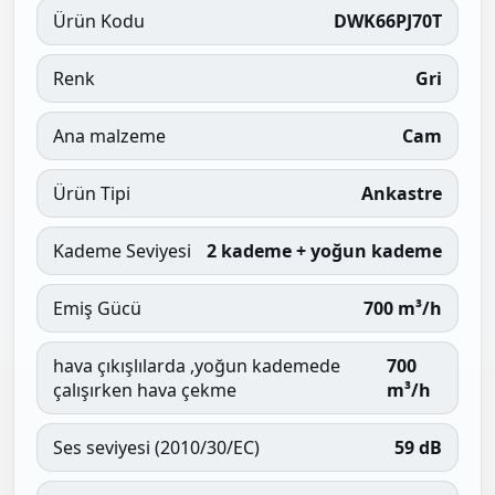
Ürün Kodu
DWK66PJ70T
Renk
Gri
Ana malzeme
Cam
Ürün Tipi
Ankastre
Kademe Seviyesi
2 kademe + yoğun kademe
Emiş Gücü
700 m³/h
hava çıkışlılarda ,yoğun kademede
700
çalışırken hava çekme
m³/h
Ses seviyesi (2010/30/EC)
59 dB