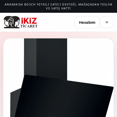
ANKARA'DA BOSCH YETKILI SATICI DESTEĞI, MAĞAZADAN TESLIM
VE SATIŞ HATTI
İKIZ TICARET
Hesabım
Menü