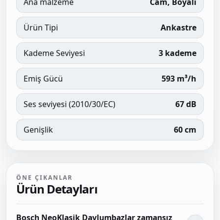
Ana malzeme
Cam, Boyalı
Ürün Tipi
Ankastre
Kademe Seviyesi
3 kademe
Emiş Gücü
593 m³/h
Ses seviyesi (2010/30/EC)
67 dB
Genişlik
60 cm
ÖNE ÇIKANLAR
Ürün Detayları
Bosch NeoKlasik Davlumbazlar zamansız