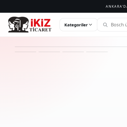
ANKARA'D
İKIZ TICARET
Kategoriler