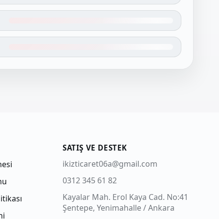
SATIŞ VE DESTEK
ikizticaret06a@gmail.com
mesi
0312 345 61 82
mu
Kayalar Mah. Erol Kaya Cad. No:41
itikası
Şentepe, Yenimahalle / Ankara
ni