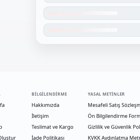
A
BILGILENDIRME
YASAL METINLER
fa
Hakkımızda
Mesafeli Satış Sözleş
İletişim
Ön Bilgilendirme For
p
Teslimat ve Kargo
Gizlilik ve Güvenlik Pol
Oluştur
İade Politikası
KVKK Aydınlatma Met