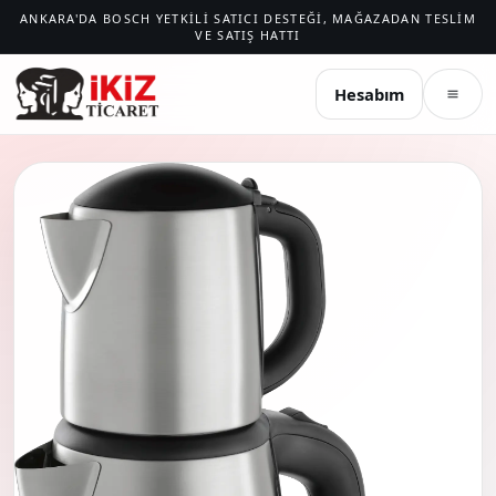
ANKARA'DA BOSCH YETKILI SATICI DESTEĞI, MAĞAZADAN TESLIM
VE SATIŞ HATTI
İKIZ TICARET
Hesabım
Menü