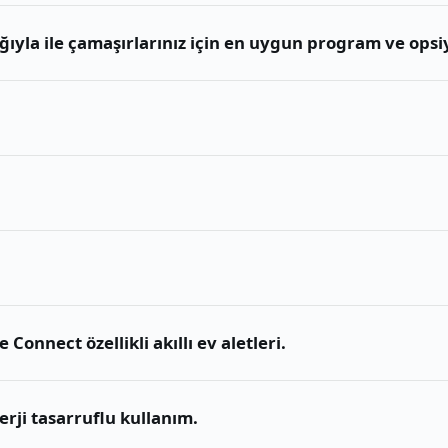
yla ile çamaşırlarınız için en uygun program ve opsiyo
onnect özellikli akıllı ev aletleri.
nerji tasarruflu kullanım.