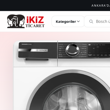
ANKARA'D
İKIZ TICARET
Kategoriler