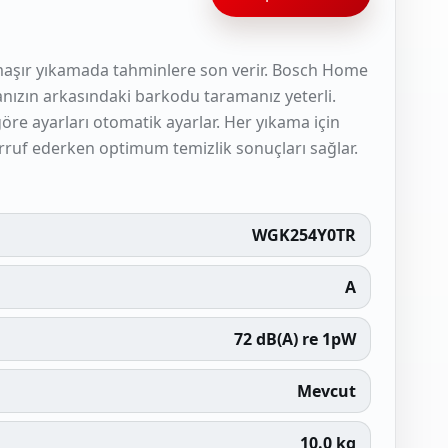
amaşır yıkamada tahminlere son verir. Bosch Home
nızın arkasındaki barkodu taramanız yeterli.
göre ayarları otomatik ayarlar. Her yıkama için
rruf ederken optimum temizlik sonuçları sağlar.
WGK254Y0TR
A
72 dB(A) re 1pW
Mevcut
10.0 kg