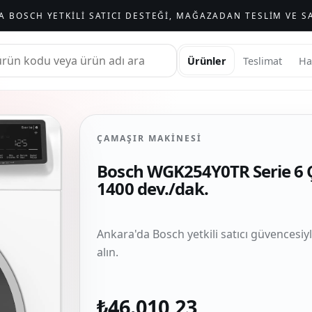
A BOSCH YETKILI SATICI DESTEĞI, MAĞAZADAN TESLIM VE SA
Ürünler
Teslimat
Ha
ÇAMAŞIR MAKINESI
Bosch WGK254Y0TR Serie 6 
1400 dev./dak.
Ankara'da Bosch yetkili satıcı güvencesiy
alın.
₺46.010,23