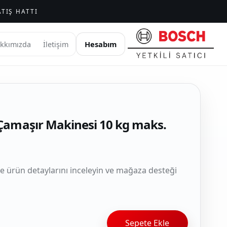
TIŞ HATTI
Hesabım
kkımızda
İletişim
Çamaşır Makinesi 10 kg maks.
le ürün detaylarını inceleyin ve mağaza desteği
Sepete Ekle