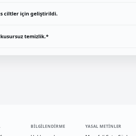
ciltler için geliştirildi.
kusursuz temizlik.*
A
BILGILENDIRME
YASAL METINLER