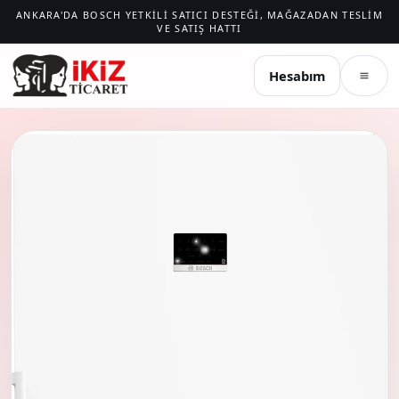
ANKARA'DA BOSCH YETKILI SATICI DESTEĞI, MAĞAZADAN TESLIM
VE SATIŞ HATTI
İKIZ TICARET
Hesabım
Menü