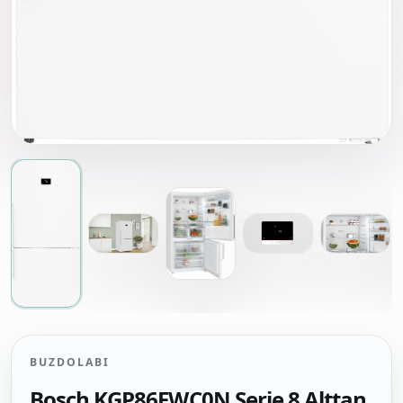
BUZDOLABI
Bosch KGP86FWC0N Serie 8 Alttan