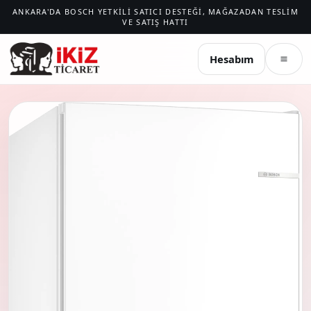
ANKARA'DA BOSCH YETKILI SATICI DESTEĞI, MAĞAZADAN TESLIM
VE SATIŞ HATTI
İKIZ TICARET
Hesabım
Menü