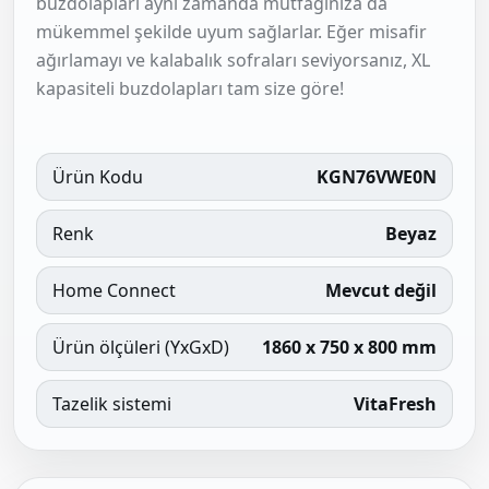
buzdolapları aynı zamanda mutfağınıza da
mükemmel şekilde uyum sağlarlar. Eğer misafir
ağırlamayı ve kalabalık sofraları seviyorsanız, XL
kapasiteli buzdolapları tam size göre!
Ürün Kodu
KGN76VWE0N
Renk
Beyaz
Home Connect
Mevcut değil
Ürün ölçüleri (YxGxD)
1860 x 750 x 800 mm
Tazelik sistemi
VitaFresh