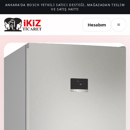
ANKARA'DA BOSCH YETKILI SATICI DESTEĞI, MAĞAZADAN TESLIM
VE SATIŞ HATTI
İKIZ TICARET
Hesabım
Menü