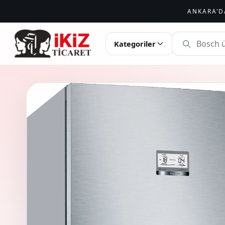
ANKARA'D
İKIZ TICARET
Kategoriler