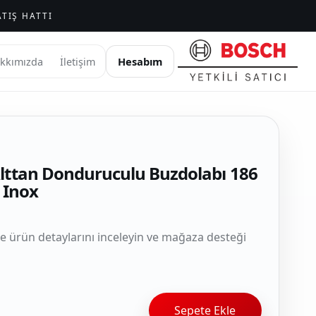
TIŞ HATTI
Hesabım
kkımızda
İletişim
lttan Donduruculu Buzdolabı 186
 Inox
le ürün detaylarını inceleyin ve mağaza desteği
Sepete Ekle