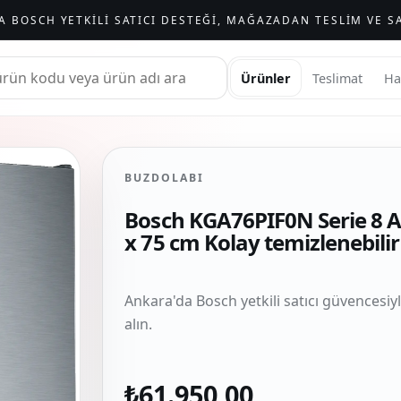
A BOSCH YETKILI SATICI DESTEĞI, MAĞAZADAN TESLIM VE SA
Ürünler
Teslimat
Ha
BUZDOLABI
Bosch KGA76PIF0N Serie 8 A
x 75 cm Kolay temizlenebilir
Ankara'da Bosch yetkili satıcı güvencesiy
alın.
₺61.950,00