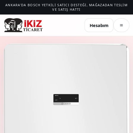
ANKARA'DA BOSCH YETKILI SATICI DESTEĞI, MAĞAZADAN TESLIM
VE SATIŞ HATTI
İKIZ TICARET
Hesabım
Menü