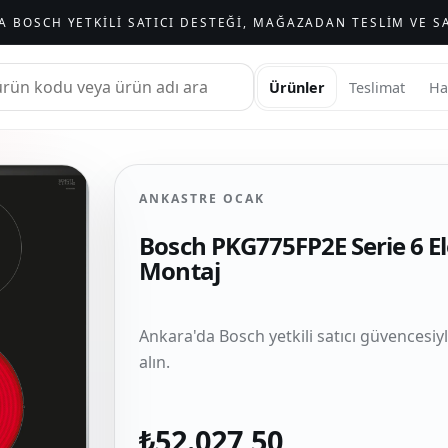
A BOSCH YETKILI SATICI DESTEĞI, MAĞAZADAN TESLIM VE SA
Ürünler
Teslimat
Ha
ANKASTRE OCAK
Bosch PKG775FP2E Serie 6 El
Montaj
Ankara'da Bosch yetkili satıcı güvencesiy
alın.
₺52.027,50