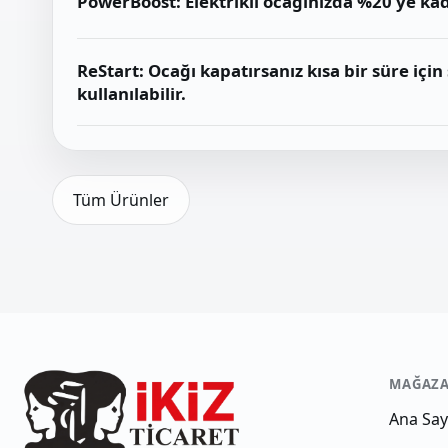
PowerBoost: Elektrikli ocağınızda %20'ye ka
ReStart: Ocağı kapatırsanız kısa bir süre için
kullanılabilir.
Tüm Ürünler
MAĞAZ
Ana Say