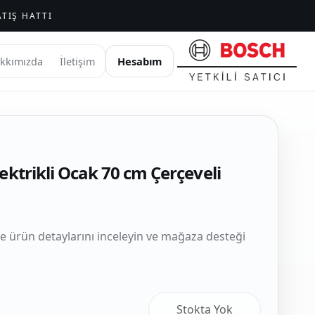
TIŞ HATTI
Hesabım
kkımızda
İletişim
ektrikli Ocak 70 cm Çerçeveli
le ürün detaylarını inceleyin ve mağaza desteği
Stokta Yok