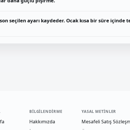
dar daha güçlü pişirme.
 son seçilen ayarı kaydeder. Ocak kısa bir süre içinde t
A
BILGILENDIRME
YASAL METINLER
fa
Hakkımızda
Mesafeli Satış Sözleş