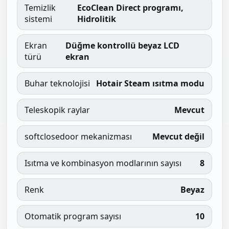
Temizlik
EcoClean Direct programı,
sistemi
Hidrolitik
Ekran
Düğme kontrollü beyaz LCD
türü
ekran
Buhar teknolojisi
Hotair Steam ısıtma modu
Teleskopik raylar
Mevcut
softclosedoor mekanizması
Mevcut değil
Isıtma ve kombinasyon modlarının sayısı
8
Renk
Beyaz
Otomatik program sayısı
10