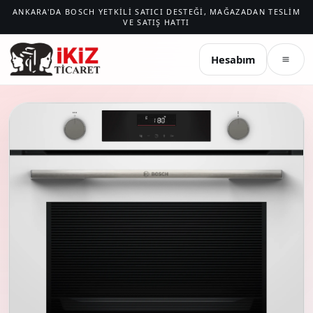
ANKARA'DA BOSCH YETKILI SATICI DESTEĞI, MAĞAZADAN TESLIM
VE SATIŞ HATTI
İKIZ TICARET
Hesabım
Menü