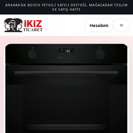
ANKARA'DA BOSCH YETKILI SATICI DESTEĞI, MAĞAZADAN TESLIM
VE SATIŞ HATTI
İKIZ TICARET
Hesabım
Menü