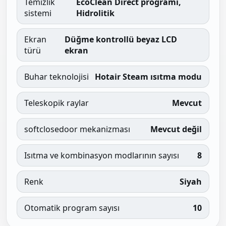
Temizlik
EcoClean Direct programı,
sistemi
Hidrolitik
Ekran
Düğme kontrollü beyaz LCD
türü
ekran
Buhar teknolojisi
Hotair Steam ısıtma modu
Teleskopik raylar
Mevcut
softclosedoor mekanizması
Mevcut değil
Isıtma ve kombinasyon modlarının sayısı
8
Renk
Siyah
Otomatik program sayısı
10