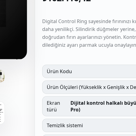
Digital Control Ring sayesinde fırınınız
daha yenilikçi. Silindirik düğmeler yerin
doğrudan fırın ayarlarınızı yönetin. Kont
dilediğiniz ayarı parmak ucuyla onaylayın
Ürün Kodu
Ürün Ölçüleri (Yükseklik x Genişlik x De
Ekran
Dijital kontrol halkalı bü
türü
Pro)
Temizlik sistemi