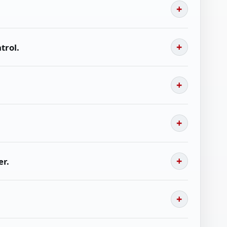
trol.
er.