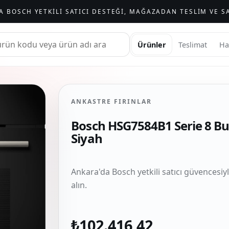
A BOSCH YETKILI SATICI DESTEĞI, MAĞAZADAN TESLIM VE SA
Ürünler
Teslimat
Ha
ANKASTRE FIRINLAR
Bosch HSG7584B1 Serie 8 Buh
Siyah
Ankara'da Bosch yetkili satıcı güvencesiy
alın.
₺102.416,42