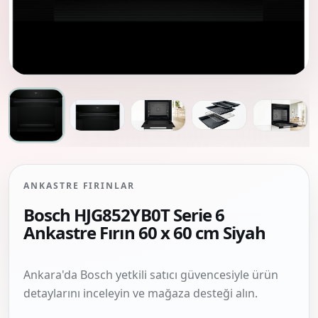
ANKASTRE FIRINLAR
Bosch HJG852YB0T Serie 6
Ankastre Fırın 60 x 60 cm Siyah
Ankara'da Bosch yetkili satıcı güvencesiyle ürün
detaylarını inceleyin ve mağaza desteği alın.