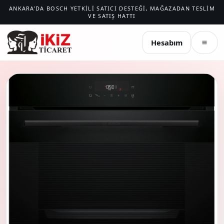
ANKARA'DA BOSCH YETKILI SATICI DESTEĞI, MAĞAZADAN TESLIM
VE SATIŞ HATTI
İKIZ TICARET
Hesabım
Menü