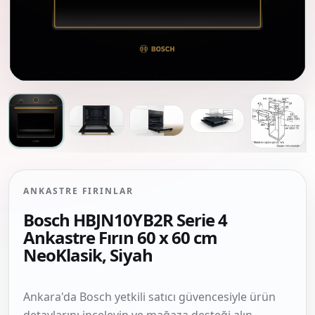
ANKASTRE FIRINLAR
Bosch HBJN10YB2R Serie 4
Ankastre Fırın 60 x 60 cm
NeoKlasik, Siyah
Ankara'da Bosch yetkili satıcı güvencesiyle ürün
detaylarını inceleyin ve mağaza desteği alın.