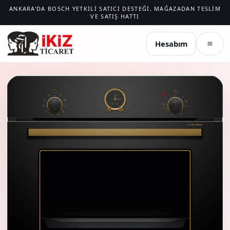
ANKARA'DA BOSCH YETKILI SATICI DESTEĞI, MAĞAZADAN TESLIM
VE SATIŞ HATTI
İKIZ TICARET
Hesabım
Menü