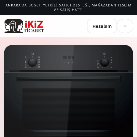
ANKARA'DA BOSCH YETKILI SATICI DESTEĞI, MAĞAZADAN TESLIM
VE SATIŞ HATTI
İKIZ TICARET
Hesabım
Menü